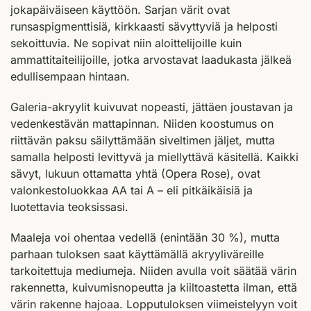
jokapäiväiseen käyttöön. Sarjan värit ovat
runsaspigmenttisiä, kirkkaasti sävyttyviä ja helposti
sekoittuvia. Ne sopivat niin aloittelijoille kuin
ammattitaiteilijoille, jotka arvostavat laadukasta jälkeä
edullisempaan hintaan.
Galeria-akryylit kuivuvat nopeasti, jättäen joustavan ja
vedenkestävän mattapinnan. Niiden koostumus on
riittävän paksu säilyttämään siveltimen jäljet, mutta
samalla helposti levittyvä ja miellyttävä käsitellä. Kaikki
sävyt, lukuun ottamatta yhtä (Opera Rose), ovat
valonkestoluokkaa AA tai A – eli pitkäikäisiä ja
luotettavia teoksissasi.
Maaleja voi ohentaa vedellä (enintään 30 %), mutta
parhaan tuloksen saat käyttämällä akryyliväreille
tarkoitettuja mediumeja. Niiden avulla voit säätää värin
rakennetta, kuivumisnopeutta ja kiiltoastetta ilman, että
värin rakenne hajoaa. Lopputuloksen viimeistelyyn voit