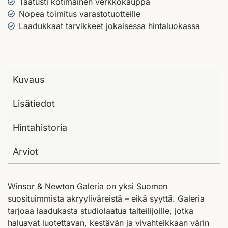
Taatusti kotimainen verkkokauppa
Nopea toimitus varastotuotteille
Laadukkaat tarvikkeet jokaisessa hintaluokassa
Kuvaus
Lisätiedot
Hintahistoria
Arviot
Winsor & Newton Galeria on yksi Suomen
suosituimmista akryyliväreistä – eikä syyttä. Galeria
tarjoaa laadukasta studiolaatua taiteilijoille, jotka
haluavat luotettavan, kestävän ja vivahteikkaan värin